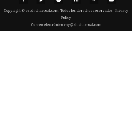
Copyright © es.xh-charcoal.com, Todos los derechos reservados.
Privacy
Policy
Correo electrónico
ray@xh-charcoal.com