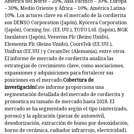
América del Norte – 20%, Asia Pacífico – 30%, Europa
– 30%, Medio Oriente y África – 10%, América Latina-
10%. Los actores clave en el mercado de la cordierita
son DENSO Corporation (Japón), Kyocera Corporation
(Japón), Corning Inc. (EE.UU.), TOTO Ltd. (Japón), NGK
Insulators (Japón), Vesuvius Plc (Reino Unido),
Elementis Plc (Reino Unido), CoorsTek (EE.UU.),
Unifrax (EE.UU.) y CeramTec (Alemania), entre otros.
El informe de mercado de cordierita analiza las
estrategias de crecimiento clave, como asociaciones,
expansiones y adquisiciones para fortalecer sus
posiciones en el mercado.
Cobertura de
investigación
Este informe proporciona una
segmentación detallada del mercado de cordierita y
pronostica su tamaño de mercado hasta 2028. El
mercado se ha segmentado según el tipo (sinterizado,
poroso) y la aplicación (piezas de automóvil,
desodorización, extracción de humo por desoxidación,
horno de cerámica, radiador infrarrojo, electricidad).