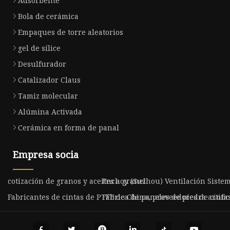
Adsorbente
Bola de cerámica
Empaques de torre aleatorios
gel de sílice
Desulfurador
Catalizador Claus
Tamiz molecular
Alúmina Activada
Cerámica en forma de panal
Empresa socia
cotización de granos y aceites a granel
Enchoy (Suzhou) Ventilación Sistema
Fabricantes de cintas de PTFE de China, proveedores de cintas
Fábrica de paneles de piedra artific