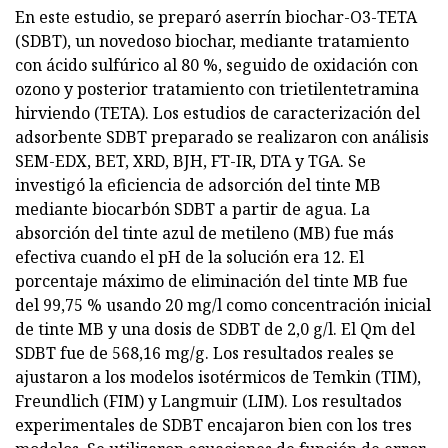
En este estudio, se preparó aserrín biochar-O3-TETA
(SDBT), un novedoso biochar, mediante tratamiento
con ácido sulfúrico al 80 %, seguido de oxidación con
ozono y posterior tratamiento con trietilentetramina
hirviendo (TETA). Los estudios de caracterización del
adsorbente SDBT preparado se realizaron con análisis
SEM-EDX, BET, XRD, BJH, FT-IR, DTA y TGA. Se
investigó la eficiencia de adsorción del tinte MB
mediante biocarbón SDBT a partir de agua. La
absorción del tinte azul de metileno (MB) fue más
efectiva cuando el pH de la solución era 12. El
porcentaje máximo de eliminación del tinte MB fue
del 99,75 % usando 20 mg/l como concentración inicial
de tinte MB y una dosis de SDBT de 2,0 g/l. El Qm del
SDBT fue de 568,16 mg/g. Los resultados reales se
ajustaron a los modelos isotérmicos de Temkin (TIM),
Freundlich (FIM) y Langmuir (LIM). Los resultados
experimentales de SDBT encajaron bien con los tres