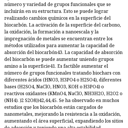
número y variedad de grupos funcionales que se
incluirán en su estructura. Esto se puede lograr
realizando cambios químicos en la superficie del
biocarbón. La activación de la superficie del carbono,
la oxidación, la formación a nanoescala y la
impregnación de metales se encuentran entre los
métodos utilizados para aumentar la capacidad de
absorción del biocarbón43. La capacidad de absorción
del biocarbón se puede aumentar uniendo grupos
amino a la superficie41. Es factible aumentar el
número de grupos funcionales tratando biochars con
diferentes ácidos (HNO3, H3PO4 o H2SO4), diferentes
bases (H2SO4, NaClO, HNO3, KOH o H3PO4) o
reactivos oxidantes (KMnO4, NaClO, NH3H2O, H2O2 o
(NH4). )2 S2O8))42,44,45. Se ha observado en muchos
estudios que los biocarbón están cargados de
nanometales, mejorando la resistencia a la oxidación,
aumentando el área superficial, expandiendo los sitios
de adsorción y teniendo una alta estabilidad