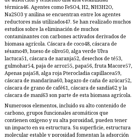
térmica46. Agentes como FeSO4, H2, NH3H2O,
Na2SO3 y anilina se encuentran entre los agentes
reductores más utilizados47. Se han realizado muchos
estudios sobre la eliminación de muchos
contaminantes con carbones activados derivados de
biomasa agrícola. Cáscara de coco48, cáscara de
sésamo49, hueso de olivo50, alga verde Ulva
lactuca51, cáscara de naranja52, desechos de té53,
gulmohar54, paja de arroz55, papa56, fruta Macore57,
Apenas paja58, alga roja Pterocladia capillacea59,
cáscara de mandarina60, bagazo de caña de azúcar52,
cáscara de grano de café61, cáscara de sandía62 y la
cáscara de maní63 son parte de esta biomasa agrícola.
Numerosos elementos, incluido su alto contenido de
carbono, grupos funcionales aromáticos que
contienen oxígeno y su alta porosidad, pueden tener
un impacto en su estructura. Su superficie, estructura
molecular estable y porosidad fomentan la adsorción