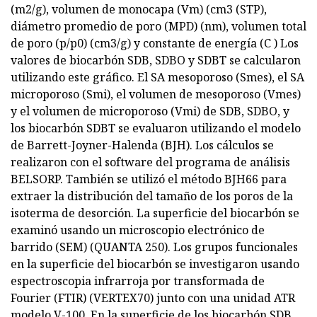
(m2/g), volumen de monocapa (Vm) (cm3 (STP),
diámetro promedio de poro (MPD) (nm), volumen total
de poro (p/p0) (cm3/g) y constante de energía (C ) Los
valores de biocarbón SDB, SDBO y SDBT se calcularon
utilizando este gráfico. El SA mesoporoso (Smes), el SA
microporoso (Smi), el volumen de mesoporoso (Vmes)
y el volumen de microporoso (Vmi) de SDB, SDBO, y
los biocarbón SDBT se evaluaron utilizando el modelo
de Barrett-Joyner-Halenda (BJH). Los cálculos se
realizaron con el software del programa de análisis
BELSORP. También se utilizó el método BJH66 para
extraer la distribución del tamaño de los poros de la
isoterma de desorción. La superficie del biocarbón se
examinó usando un microscopio electrónico de
barrido (SEM) (QUANTA 250). Los grupos funcionales
en la superficie del biocarbón se investigaron usando
espectroscopia infrarroja por transformada de
Fourier (FTIR) (VERTEX70) junto con una unidad ATR
modelo V-100. En la superficie de los biocarbón SDB,