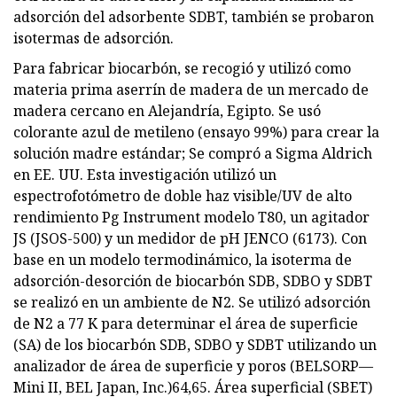
adsorción del adsorbente SDBT, también se probaron
isotermas de adsorción.
Para fabricar biocarbón, se recogió y utilizó como
materia prima aserrín de madera de un mercado de
madera cercano en Alejandría, Egipto. Se usó
colorante azul de metileno (ensayo 99%) para crear la
solución madre estándar; Se compró a Sigma Aldrich
en EE. UU. Esta investigación utilizó un
espectrofotómetro de doble haz visible/UV de alto
rendimiento Pg Instrument modelo T80, un agitador
JS (JSOS-500) y un medidor de pH JENCO (6173). Con
base en un modelo termodinámico, la isoterma de
adsorción-desorción de biocarbón SDB, SDBO y SDBT
se realizó en un ambiente de N2. Se utilizó adsorción
de N2 a 77 K para determinar el área de superficie
(SA) de los biocarbón SDB, SDBO y SDBT utilizando un
analizador de área de superficie y poros (BELSORP—
Mini II, BEL Japan, Inc.)64,65. Área superficial (SBET)